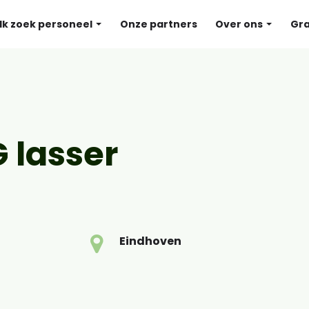
Ik zoek personeel
Onze partners
Over ons
Gra
 lasser
Eindhoven