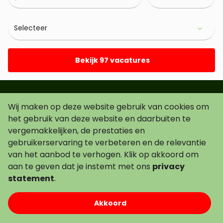
Bekijk 97 vacatures
Wij maken op deze website gebruik van cookies om
Schrijf je in voor de nieuwsbrief!
het gebruik van deze website en daarbuiten te
vergemakkelijken, de prestaties en
gebruikerservaring te verbeteren en de relevantie
van het aanbod te verhogen. Klik op akkoord om
Ik ga akkoord met de
voorwaarden
.
aan te geven dat je instemt met ons
privacy
statement
.
Alle vacatures
Open sollicitatie
Contact
Akkoord
Job alert!