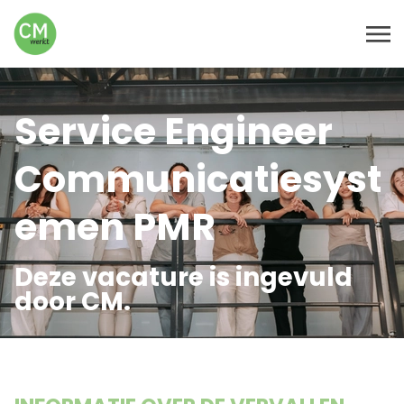
Service Engineer
Communicatiesyst
emen PMR
Deze vacature is ingevuld
door CM.