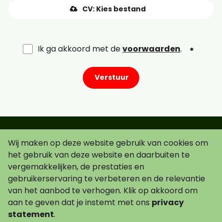
CV: Kies bestand
Ik ga akkoord met de
voorwaarden
.
Verstuur
Wij maken op deze website gebruik van cookies om
Schrijf je in voor de nieuwsbrief!
het gebruik van deze website en daarbuiten te
vergemakkelijken, de prestaties en
gebruikerservaring te verbeteren en de relevantie
van het aanbod te verhogen. Klik op akkoord om
Ik ga akkoord met de
voorwaarden
.
aan te geven dat je instemt met ons
privacy
statement
.
Alle vacatures