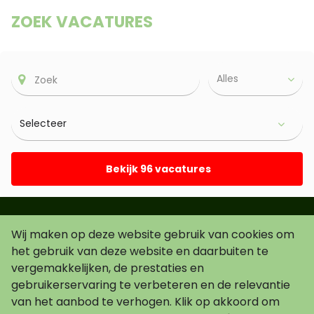
ZOEK VACATURES
Alles
Bekijk 96 vacatures
Wij maken op deze website gebruik van cookies om
Schrijf je in voor de nieuwsbrief!
het gebruik van deze website en daarbuiten te
vergemakkelijken, de prestaties en
gebruikerservaring te verbeteren en de relevantie
van het aanbod te verhogen. Klik op akkoord om
Ik ga akkoord met de
voorwaarden
.