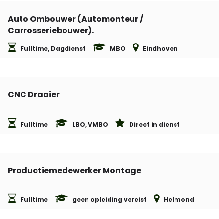
Auto Ombouwer (Automonteur /
Carrosseriebouwer).
Fulltime, Dagdienst
MBO
Eindhoven
CNC Draaier
Fulltime
LBO, VMBO
Direct in dienst
Productiemedewerker Montage
Fulltime
geen opleiding vereist
Helmond