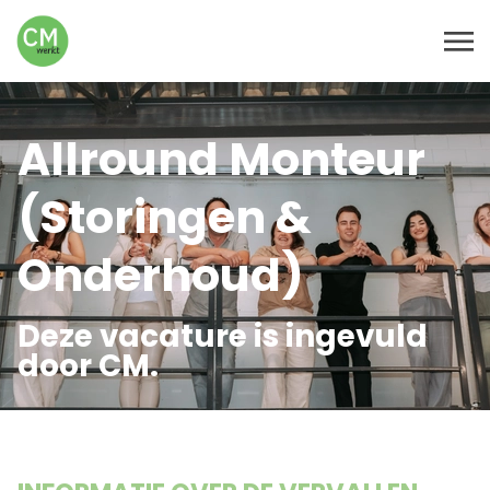
Allround Monteur
(Storingen &
Onderhoud)
Deze vacature is ingevuld
door CM.